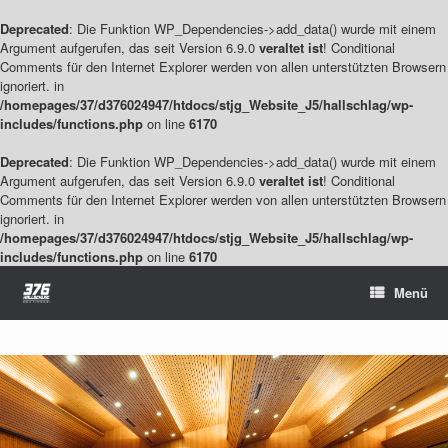
Deprecated
: Die Funktion WP_Dependencies->add_data() wurde mit einem
Argument aufgerufen, das seit Version 6.9.0
veraltet ist
! Conditional
Comments für den Internet Explorer werden von allen unterstützten Browsern
ignoriert. in
/homepages/37/d376024947/htdocs/stjg_Website_J5/hallschlag/wp-
includes/functions.php
on line
6170
Deprecated
: Die Funktion WP_Dependencies->add_data() wurde mit einem
Argument aufgerufen, das seit Version 6.9.0
veraltet ist
! Conditional
Comments für den Internet Explorer werden von allen unterstützten Browsern
ignoriert. in
/homepages/37/d376024947/htdocs/stjg_Website_J5/hallschlag/wp-
includes/functions.php
on line
6170
Zum
Menü
Inhalt
springen