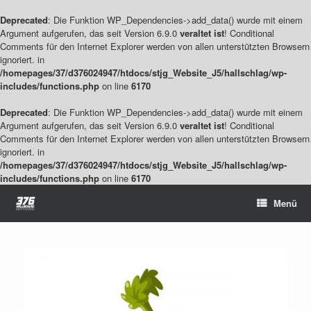
Deprecated
: Die Funktion WP_Dependencies->add_data() wurde mit einem
Argument aufgerufen, das seit Version 6.9.0
veraltet ist
! Conditional
Comments für den Internet Explorer werden von allen unterstützten Browsern
ignoriert. in
/homepages/37/d376024947/htdocs/stjg_Website_J5/hallschlag/wp-
includes/functions.php
on line
6170
Deprecated
: Die Funktion WP_Dependencies->add_data() wurde mit einem
Argument aufgerufen, das seit Version 6.9.0
veraltet ist
! Conditional
Comments für den Internet Explorer werden von allen unterstützten Browsern
ignoriert. in
/homepages/37/d376024947/htdocs/stjg_Website_J5/hallschlag/wp-
includes/functions.php
on line
6170
Zum
Menü
Inhalt
springen