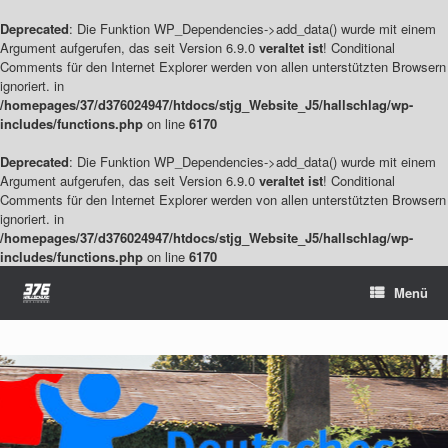
Deprecated
: Die Funktion WP_Dependencies->add_data() wurde mit einem
Argument aufgerufen, das seit Version 6.9.0
veraltet ist
! Conditional
Comments für den Internet Explorer werden von allen unterstützten Browsern
ignoriert. in
/homepages/37/d376024947/htdocs/stjg_Website_J5/hallschlag/wp-
includes/functions.php
on line
6170
Deprecated
: Die Funktion WP_Dependencies->add_data() wurde mit einem
Argument aufgerufen, das seit Version 6.9.0
veraltet ist
! Conditional
Comments für den Internet Explorer werden von allen unterstützten Browsern
ignoriert. in
/homepages/37/d376024947/htdocs/stjg_Website_J5/hallschlag/wp-
includes/functions.php
on line
6170
Zum
Menü
Inhalt
springen