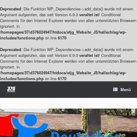
Deprecated
: Die Funktion WP_Dependencies->add_data() wurde mit einem
Argument aufgerufen, das seit Version 6.9.0
veraltet ist
! Conditional
Comments für den Internet Explorer werden von allen unterstützten Browsern
ignoriert. in
/homepages/37/d376024947/htdocs/stjg_Website_J5/hallschlag/wp-
includes/functions.php
on line
6170
Deprecated
: Die Funktion WP_Dependencies->add_data() wurde mit einem
Argument aufgerufen, das seit Version 6.9.0
veraltet ist
! Conditional
Comments für den Internet Explorer werden von allen unterstützten Browsern
ignoriert. in
/homepages/37/d376024947/htdocs/stjg_Website_J5/hallschlag/wp-
includes/functions.php
on line
6170
Zum
Menü
Inhalt
springen