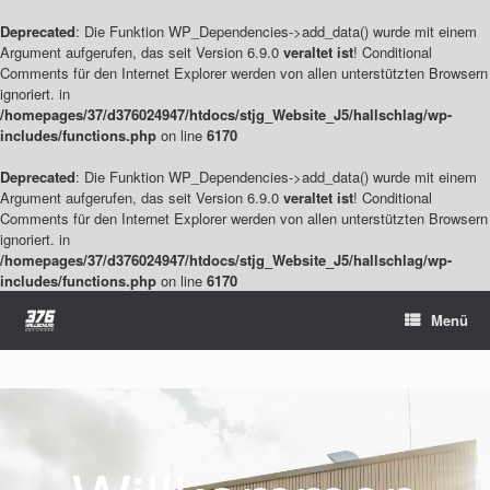
Deprecated
: Die Funktion WP_Dependencies->add_data() wurde mit einem
Argument aufgerufen, das seit Version 6.9.0
veraltet ist
! Conditional
Comments für den Internet Explorer werden von allen unterstützten Browsern
ignoriert. in
/homepages/37/d376024947/htdocs/stjg_Website_J5/hallschlag/wp-
includes/functions.php
on line
6170
Deprecated
: Die Funktion WP_Dependencies->add_data() wurde mit einem
Argument aufgerufen, das seit Version 6.9.0
veraltet ist
! Conditional
Comments für den Internet Explorer werden von allen unterstützten Browsern
ignoriert. in
/homepages/37/d376024947/htdocs/stjg_Website_J5/hallschlag/wp-
includes/functions.php
on line
6170
Zum
Menü
Inhalt
springen